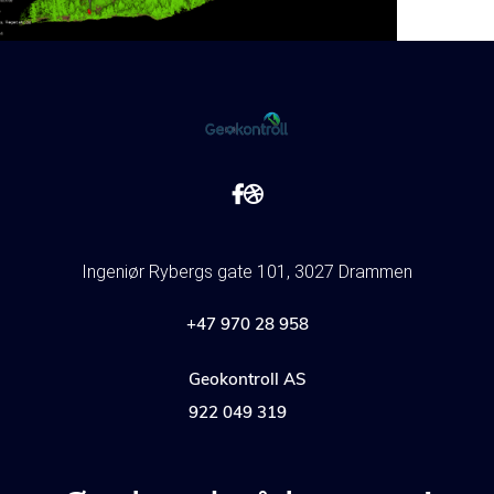


Ingeniør Rybergs gate 101, 3027 Drammen
+47 970 28 958
Geokontroll AS
922 049 319