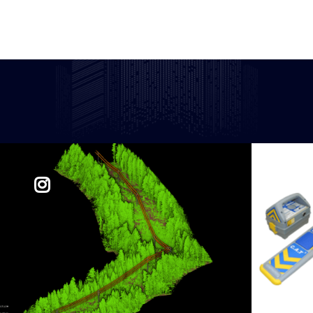
Klassifisering av
punktskyer

